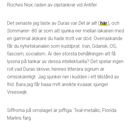
Roches Noir, raden av oljetankrar vid Antifer.
Det senaste jag läste av Duras var
Det är allt
(
här
), och
Sommaren -80
är som att sjunka ner mellan lakanen med
en gammal älskare du hade trott var död. Överraskande
får du nyhetskanalen som kuddprat. Iran, Gdansk, OS,
fascism, socialism. Är den största behållningen att få
lyssna på tankar av dessa intellektuella? Det spelar ingen
roll vad Duras skriver, hennes litterära signum är
omisskännligt. Jag sjunker ner i kudden i ett tillstånd av
frid. Bara jag får haaa mitt ansikte kvaaar, sjunger
Vreeswijk.
Siffrorna på omslaget är piffiga. Teal-metallic, Florida
Marlins färg.