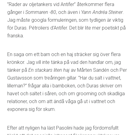
”Rader av oljetankers vid Antifer” återkommer flera
gånger i
Sommaren -80
, och även i
Yann Andréa Steiner
.
Jag måste googla formuleringen, som tydligen är viktig
för Duras. Pétroliers d’Antifer. Det blir lite mer poetiskt på
franska.
En saga om ett barn och en haj sträcker sig över flera
krönikor. Jag vill inte tänka på vad den handlar om, jag
tänker på
En stackars liten haj
av Mårten Sandén och Per
Gustavsson som treåringen gillar. ”Har du salt i vattnet,
lilleman?” frågar alla i barnboken, och Duras skriver om
havet och saltet i såren, och om grooming och skadliga
relationer, och om att ändå våga gå ut i vattnet och
exponera sig för skum.
Efter att nyligen ha läst Pasolini hade jag fördomsfullt