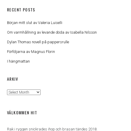
RECENT POSTS
Början mitt slut av Valeria Luiselli
Om varmhållning av levande döda av Isabella Nilsson
Dylan Thomas novell på pappersrulle
Förföljarna av Magnus Florin
I hängmattan
ARKIV
Arkiv
VÄLKOMMEN HIT
Rak i ryggen snickrades ihop och brasan tändes 2018.