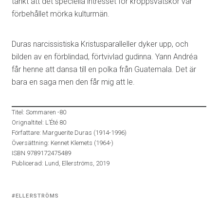
tänkt att det speciella intresset för kroppsvätskor var
förbehållet mörka kulturmän.
Duras narcissistiska Kristusparalleller dyker upp, och
bilden av en förblindad, förtvivlad gudinna. Yann Andréa
får henne att dansa till en polka från Guatemala. Det är
bara en saga men den får mig att le.
Titel: Sommaren -80
Orignaltitel: L’Été 80
Författare: Marguerite Duras (1914-1996)
Översättning: Kennet Klemets (1964-)
ISBN 9789172475489
Publicerad: Lund, Ellerströms, 2019
Tagged
ELLERSTRÖMS
with: