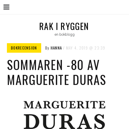
Menu
Skip
RAK I RYGGEN
to
en bokblogg
content
BOKRECENSION
By
HANNA
MAY 4, 2019
23:39
SOMMAREN -80 AV
MARGUERITE DURAS