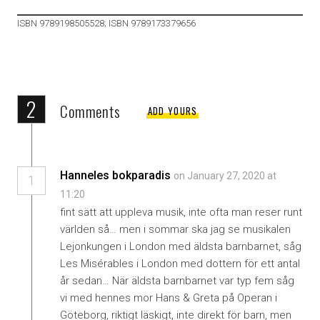
ISBN 9789198505528; ISBN 9789173379656
2
Comments
ADD YOURS
Hanneles bokparadis
on January 27, 2020 at
1
11:20
fint sätt att uppleva musik, inte ofta man reser runt
världen så… men i sommar ska jag se musikalen
Lejonkungen i London med äldsta barnbarnet, såg
Les Misérables i London med dottern för ett antal
år sedan… När äldsta barnbarnet var typ fem såg
vi med hennes mor Hans & Greta på Operan i
Göteborg, riktigt läskigt, inte direkt för barn, men