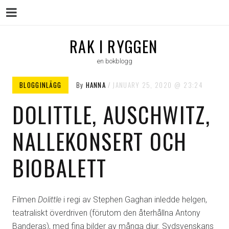
Menu
Skip
RAK I RYGGEN
to
en bokblogg
content
BLOGGINLÄGG
By
HANNA
JANUARY 25, 2020
23:24
DOLITTLE, AUSCHWITZ,
NALLEKONSERT OCH
BIOBALETT
Filmen
Dolittle
i regi av Stephen Gaghan inledde helgen,
teatraliskt överdriven (förutom den återhållna Antony
Banderas), med fina bilder av många djur. Sydsvenskans