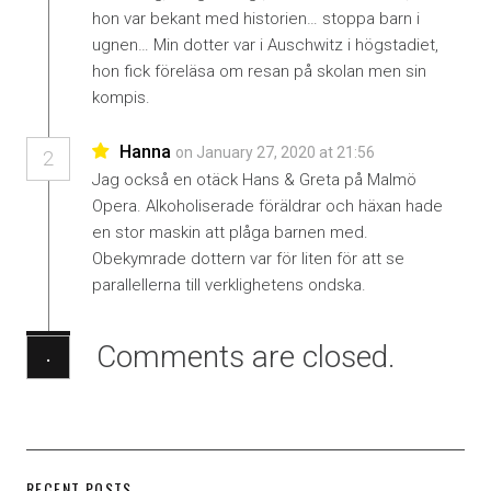
hon var bekant med historien… stoppa barn i
ugnen… Min dotter var i Auschwitz i högstadiet,
hon fick föreläsa om resan på skolan men sin
kompis.
Hanna
on January 27, 2020 at 21:56
2
Jag också en otäck Hans & Greta på Malmö
Opera. Alkoholiserade föräldrar och häxan hade
en stor maskin att plåga barnen med.
Obekymrade dottern var för liten för att se
parallellerna till verklighetens ondska.
Comments are closed.
·
RECENT POSTS