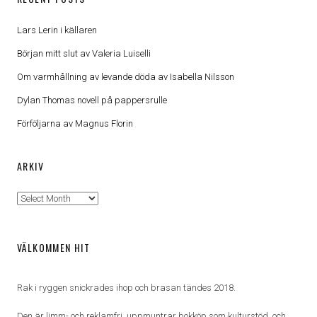
Lars Lerin i källaren
Början mitt slut av Valeria Luiselli
Om varmhållning av levande döda av Isabella Nilsson
Dylan Thomas novell på pappersrulle
Förföljarna av Magnus Florin
ARKIV
Arkiv
VÄLKOMMEN HIT
Rak i ryggen snickrades ihop och brasan tändes 2018.
Den är limm- och reklamfri, uppmuntrar bokköp som kulturstöd, och