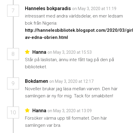
Hanneles bokparadis
on May 3, 2020 at 11:19
7
intressant med andra världsdelar, en mer ledsam
bok från Nigeria:
http://hannelesbibliotek.blogspot.com/2020/03/girl
av-edna-obrien.html
Hanna
on May 3, 2020 at 15:53
8
Står på läslistan, ännu inte fått tag på den på
biblioteket.
Bokdamen
on May 3, 2020 at 12:17
9
Noveller brukar jag läsa mellan varven. Den här
samlingen är ny för mig. Tack för smakbiten!
Hanna
on May 3, 2020 at 13:09
10
Försöker värma upp till formatet. Den här
samlingen var bra.