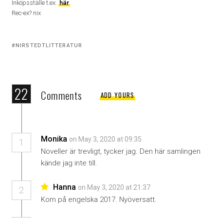
Inköpsställe t.ex.
här
Rec-ex? nix
Tagged
NIRSTEDTLITTERATUR
with:
22
Comments
ADD YOURS
Monika
on May 3, 2020 at 09:35
1
Noveller är trevligt, tycker jag. Den här samlingen
kände jag inte till.
Hanna
on May 3, 2020 at 21:37
2
Kom på engelska 2017. Nyöversatt.