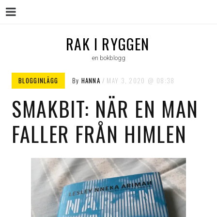
Menu
Skip
RAK I RYGGEN
to
en bokblogg
content
BLOGGINLÄGG
By
HANNA
MAY 3, 2020
08:38
SMAKBIT: NÄR EN MAN
FALLER FRÅN HIMLEN