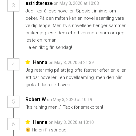
astridterese
on May 3, 2020 at 10:03
3
Jeg liker å lese noveller. Spesielt innimellom
bøker. På den måten kan en novellesamling vare
veldig lenge. Men hvis novellene henger sammen
bruker jeg lese dem etterhverandre som om jeg
leste en roman.
Ha en riktig fin søndag!
Hanna
on May 3, 2020 at 21:39
4
Jag retar mig på att jag ofta fastnar efter en eller
ett par noveller i en novellsamling, men den här
gick att läsa i ett svep.
Robert W
on May 3, 2020 at 10:19
5
“It’s raining men…” Tack för smakbiten!
Hanna
on May 3, 2020 at 13:10
6
Ha en fin söndag!