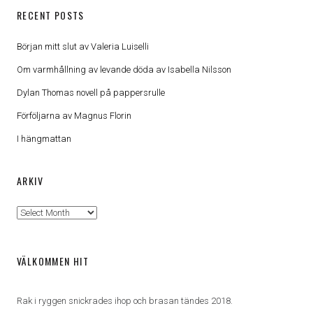
RECENT POSTS
Början mitt slut av Valeria Luiselli
Om varmhållning av levande döda av Isabella Nilsson
Dylan Thomas novell på pappersrulle
Förföljarna av Magnus Florin
I hängmattan
ARKIV
Arkiv
VÄLKOMMEN HIT
Rak i ryggen snickrades ihop och brasan tändes 2018.