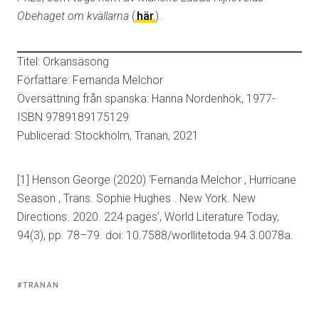
Obehaget om kvällarna
(
här
).
Titel: Orkansäsong
Författare: Fernanda Melchor
Översättning från spanska: Hanna Nordenhök, 1977-
ISBN 9789189175129
Publicerad: Stockholm, Tranan, 2021
[1] Henson George (2020) ‘Fernanda Melchor , Hurricane
Season , Trans. Sophie Hughes . New York. New
Directions. 2020. 224 pages’, World Literature Today,
94(3), pp. 78–79. doi: 10.7588/worllitetoda.94.3.0078a.
Tagged
TRANAN
with: