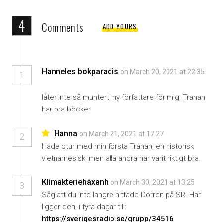
4
Comments
ADD YOURS
Hanneles bokparadis
on March 20, 2021 at 22:35
1
låter inte så muntert, ny författare för mig, Tranan
har bra böcker
Hanna
on March 21, 2021 at 17:27
2
Hade otur med min första Tranan, en historisk
vietnamesisk, men alla andra har varit riktigt bra.
Klimakteriehäxanh
on March 30, 2021 at 13:25
3
Såg att du inte längre hittade Dörren på SR. Här
ligger den, i fyra dagar till:
https://sverigesradio.se/grupp/34516