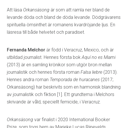
Att läsa
Orkansäsong
är som att ramla ner bland de
levande döda och bland de döda levande. Dödgrävarens
spirituella ömsinthet är romanens kvardröjande ljus. En
läsresa till både helvetet och paradiset.
Fernanda Melchor
är född i Veracruz, Mexico, och är
utbildad journalist. Hennes första bok
Aquí no es Miami
(2013) är en samling krönikor som utgör bron mellan
journalistik och hennes första roman
Falsa liebre
(2013).
Hennes andra roman
Temporada de huracanes
(2017;
Orkansäsong) har beskrivits som en harmonisk blandning
av journalistik och fiktion [1]. Ett grundtema i Melchors
skrivande är våld, speciellt femicide, i Veracruz.
Orkansäsong
var finalist i 2020 International Booker
Prize, som togs hem av Marieke Lucas Rijnevelds