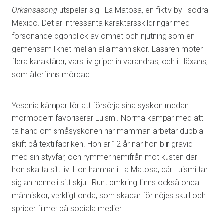
Orkansäsong
utspelar sig i La Matosa, en fiktiv by i södra
Mexico. Det är intressanta karaktärsskildringar med
försonande ögonblick av ömhet och njutning som en
gemensam likhet mellan alla människor. Läsaren möter
flera karaktärer, vars liv griper in varandras, och i Häxans,
som återfinns mördad.
Yesenia kämpar för att försörja sina syskon medan
mormodern favoriserar Luismi. Norma kämpar med att
ta hand om småsyskonen när mamman arbetar dubbla
skift på textilfabriken. Hon är 12 år när hon blir gravid
med sin styvfar, och rymmer hemifrån mot kusten där
hon ska ta sitt liv. Hon hamnar i La Matosa, där Luismi tar
sig an henne i sitt skjul. Runt omkring finns också onda
människor, verkligt onda, som skadar för nöjes skull och
sprider filmer på sociala medier.