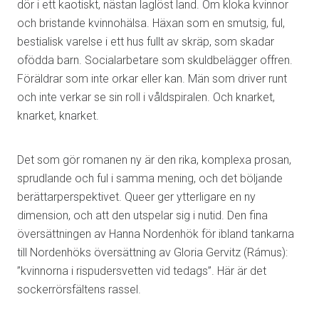
dör i ett kaotiskt, nästan laglöst land. Om kloka kvinnor
och bristande kvinnohälsa. Häxan som en smutsig, ful,
bestialisk varelse i ett hus fullt av skräp, som skadar
ofödda barn. Socialarbetare som skuldbelägger offren.
Föräldrar som inte orkar eller kan. Män som driver runt
och inte verkar se sin roll i våldspiralen. Och knarket,
knarket, knarket.
Det som gör romanen ny är den rika, komplexa prosan,
sprudlande och ful i samma mening, och det böljande
berättarperspektivet. Queer ger ytterligare en ny
dimension, och att den utspelar sig i nutid. Den fina
översättningen av Hanna Nordenhök för ibland tankarna
till Nordenhöks översättning av Gloria Gervitz (Rámus):
”kvinnorna i rispudersvetten vid tedags”. Här är det
sockerrörsfältens rassel.