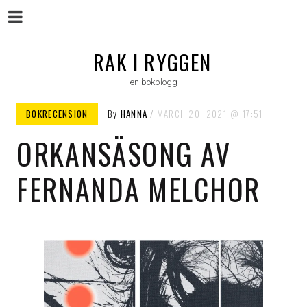
Menu
Skip
RAK I RYGGEN
to
en bokblogg
content
BOKRECENSION
By
HANNA
MARCH 20, 2021
17:51
ORKANSÄSONG AV
FERNANDA MELCHOR