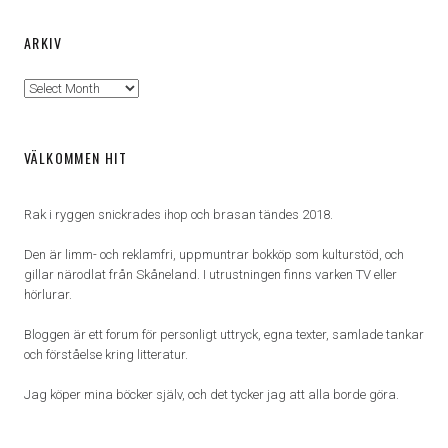
ARKIV
Arkiv
VÄLKOMMEN HIT
Rak i ryggen snickrades ihop och brasan tändes 2018.
Den är limm- och reklamfri, uppmuntrar bokköp som kulturstöd, och
gillar närodlat från Skåneland. I utrustningen finns varken TV eller
hörlurar.
Bloggen är ett forum för personligt uttryck, egna texter, samlade tankar
och förståelse kring litteratur.
Jag köper mina böcker själv, och det tycker jag att alla borde göra.