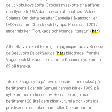
ge ut Nobukovs
Lolita
. Girodias misskötte sina affärer
och flydde till USA där han kom att publicera Valerie
Solanas. Om detta berättar Gabriella Håkansson i en
OBS-essä om Obelisk och Olympia Press sänd 2017
under rubriken ”Porr, kaos och lysande litteratur” (
här
).
Allt detta var okänt för mig när jag inspirerad av Simone
de Beauvoirs
De oskiljaktiga
(
här
) bläddrade i franska
Vogue, och klickade hem Juliette Kahanes nyutkomna
69
på franska.
Titeln 69 sägs syfta på revolutionsåret, men också på
berättarens ålder när Samuel, hennes kärlek 1969, på
nytt kommer in i hennes liv. Romanen börjar när
berättaren i 20-årsåldern idkar kulturella och köttsliga
praktiker där de söker friare roller. De kämpar för