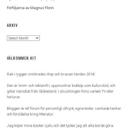
Förföljarna av Magnus Florin
ARKIV
Arkiv
VÄLKOMMEN HIT
Rak i ryggen snickrades ihop och brasan tändes 2018.
Den är limm- och reklamfri, uppmuntrar bokköp som kulturstöd, och
gillar närodlat från Skåneland. I utrustningen finns varken TV eller
hörlurar.
Bloggen är ett forum för personligt uttryck, egna texter, samlade tankar
och förståelse kring litteratur.
Jag köper mina böcker själv, och det tycker jag att alla borde göra.