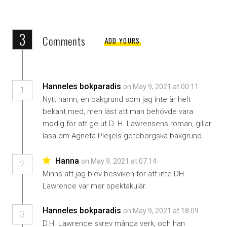
3
Comments
ADD YOURS
Hanneles bokparadis
on May 9, 2021 at 00:11
1
Nytt namn, en bakgrund som jag inte är helt
bekant med, men läst att man behövde vara
modig för att ge ut D. H. Lawrensens roman, gillar
läsa om Agneta Pleijels göteborgska bakgrund.
Hanna
on May 9, 2021 at 07:14
2
Minns att jag blev besviken för att inte DH
Lawrence var mer spektakulär.
Hanneles bokparadis
on May 9, 2021 at 18:09
3
D.H. Lawrence skrev många verk, och han