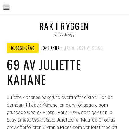
Menu
Skip
RAK I RYGGEN
to
en bokblogg
content
BLOGGINLÄGG
By
HANNA
MAY 8, 2021
20:03
69 AV JULIETTE
KAHANE
Juliette Kahanes bakgrund överträffar dikten. Hon är
barnbarn till Jack Kahane, en djärv förläggare som
grundade Obelisk Press i Paris 1929, som gav ut bl.a.
Lady Chatterleys älskare
. Juliettes far Maurice Girodias
drev efterföljaren Olympia Press som var först med att