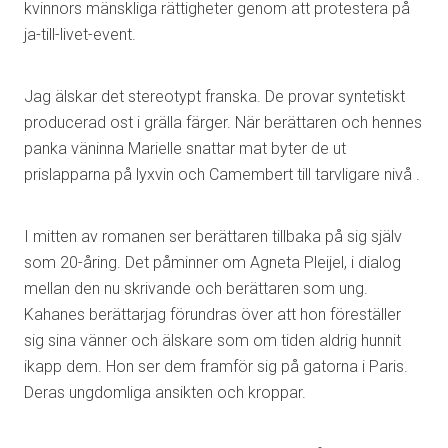
kvinnors mänskliga rättigheter genom att protestera på
ja-till-livet-event.
Jag älskar det stereotypt franska. De provar syntetiskt
producerad ost i grälla färger. När berättaren och hennes
panka väninna Marielle snattar mat byter de ut
prislapparna på lyxvin och Camembert till tarvligare nivå .
I mitten av romanen ser berättaren tillbaka på sig själv
som 20-åring. Det påminner om Agneta Pleijel, i dialog
mellan den nu skrivande och berättaren som ung.
Kahanes berättarjag förundras över att hon föreställer
sig sina vänner och älskare som om tiden aldrig hunnit
ikapp dem. Hon ser dem framför sig på gatorna i Paris.
Deras ungdomliga ansikten och kroppar.