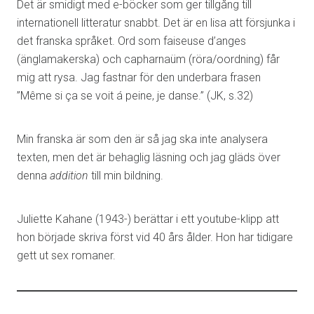
Det är smidigt med e-böcker som ger tillgång till
internationell litteratur snabbt. Det är en lisa att försjunka i
det franska språket. Ord som faiseuse d’anges
(änglamakerska) och capharnaüm (röra/oordning) får
mig att rysa. Jag fastnar för den underbara frasen
”Même si ça se voit á peine, je danse.” (JK, s.32)
Min franska är som den är så jag ska inte analysera
texten, men det är behaglig läsning och jag gläds över
denna
addition
till min bildning.
Juliette Kahane (1943-) berättar i ett youtube-klipp att
hon började skriva först vid 40 års ålder. Hon har tidigare
gett ut sex romaner.