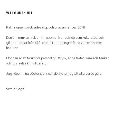
VÄLKOMMEN HIT
Rak i ryggen snickrades ihop och brasan tändes 2018.
Den är limm- och reklamfri, uppmuntrar bokköp som kulturstöd, och
gillar närodlat från Skåneland. I utrustningen finns varken TV eller
hörlurar.
Bloggen är ett forum för personligt uttryck, egna texter, samlade tankar
och förståelse kring litteratur.
Jag köper mina böcker själv, och det tycker jag att alla borde göra.
Vem är jag?