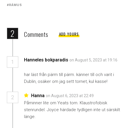
Tagged
RÁMUS
with:
2
Comments
ADD YOURS
Hanneles bokparadis
on August 5, 2023 at 19:16
1
har läst från pärm till pärm. känner till och varit i
Dublin, osäker om jag sett tornet, kul kasse!
Hanna
on August 6, 2023 at 22:49
2
Påminner lite om Yeats torn. Klaustrofobisk
stenrundel. Joyce härdade tydligen inte ut särskilt
länge.