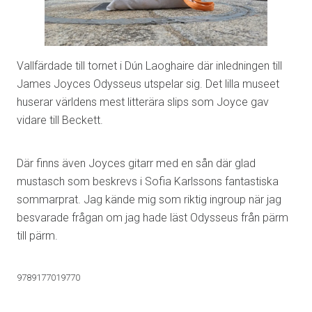
Vallfärdade till tornet i Dún Laoghaire där inledningen till
James Joyces Odysseus utspelar sig. Det lilla museet
huserar världens mest litterära slips som Joyce gav
vidare till Beckett.
Där finns även Joyces gitarr med en sån där glad
mustasch som beskrevs i Sofia Karlssons fantastiska
sommarprat. Jag kände mig som riktig ingroup när jag
besvarade frågan om jag hade läst Odysseus från pärm
till pärm.
9789177019770