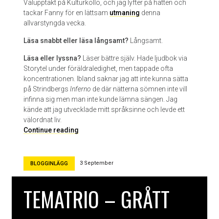
t
Valupptakt på Kulturkollo, och jag lyfter på hatten och
u
r
tackar Fanny för en lättsam
utmaning
denna
s
y
allvarstyngda vecka.
m
Läsa snabbt eller läsa långsamt?
Långsamt.
d
e
Läsa eller lyssna?
Läser bättre själv. Hade ljudbok via
n
Storytel under föräldraledighet, men tappade ofta
koncentrationen. Ibland saknar jag att inte kunna sätta
på Strindbergs
Inferno
de där nätterna sömnen inte vill
infinna sig men man inte kunde lämna sängen. Jag
kände att jag utvecklade mitt språksinne och levde ett
välordnat liv.
L
Continue reading
i
v
e
3 September
BLOGGINLÄGG
t
ä
TEMATRIO – GRÅTT
r
a
t