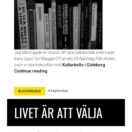
e
n
a
v
C
h
a
r
Jag tillbringade en stund i ett specialbibliotek men hade
l
bara ögon för Maggie O’Farrells
Ett hjärtslag från döden
,
o
som vi ska bokcirkla med
Kulturkollo i Göteborg
.
t
M
Continue reading
t
e
e
d
A
r
4 September
BLOGGINLÄGG
q
y
u
g
i
LIVET ÄR ATT VÄLJA
g
l
e
o
n
n
å
i