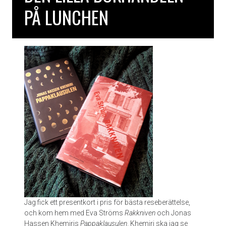
PÅ LUNCHEN
n
o
m
m
i
n
a
t
ä
n
d
e
r
a
v
V
a
l
e
Jag fick ett presentkort i pris för bästa reseberättelse,
r
och kom hem med Eva Ströms
Rakkniven
och Jonas
i
Hassen Khemiris
Pappaklausulen
. Khemiri ska jag se