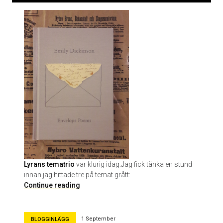
t
v
ä
l
j
a
Lyrans tematrio
var klurig idag.Jag fick tänka en stund
innan jag hittade tre på temat grått:
T
Continue reading
e
m
a
1 September
BLOGGINLÄGG