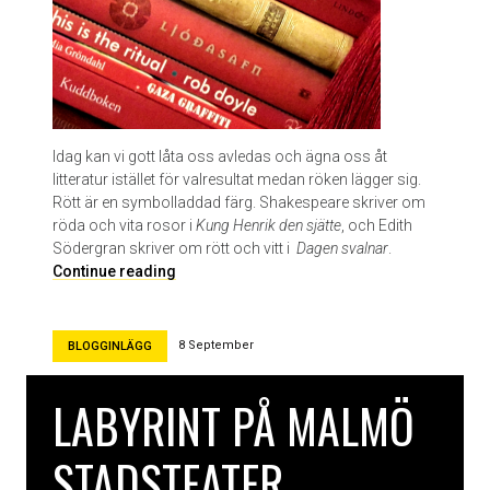
å
l
u
n
c
h
e
Idag kan vi gott låta oss avledas och ägna oss åt
n
litteratur istället för valresultat medan röken lägger sig.
Rött är en symbolladdad färg. Shakespeare skriver om
röda och vita rosor i
Kung Henrik den sjätte
, och Edith
Södergran skriver om rött och vitt i
Dagen svalnar
.
T
Continue reading
e
m
a
8 September
BLOGGINLÄGG
t
r
LABYRINT PÅ MALMÖ
i
o
–
STADSTEATER
R