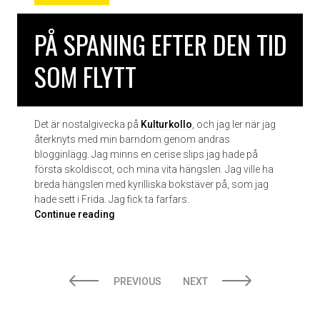
t
r
PÅ SPANING EFTER DEN TID
i
o
SOM FLYTT
–
g
r
å
Det är nostalgivecka på
Kulturkollo
, och jag ler när jag
t
återknyts med min barndom genom andras
t
blogginlägg. Jag minns en cerise slips jag hade på
första skoldiscot, och mina vita hängslen. Jag ville ha
breda hängslen med kyrilliska bokstäver på, som jag
hade sett i Frida. Jag fick ta farfars.
P
Continue reading
å
s
p
POSTS
a
PREVIOUS
NEXT
n
PAGINATION
i
n