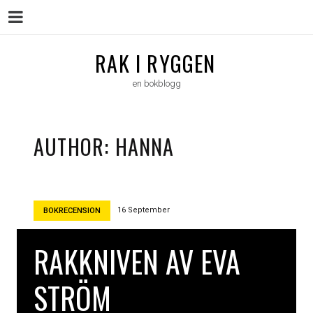
Menu
Skip
RAK I RYGGEN
to
en bokblogg
content
AUTHOR:
HANNA
16 September
BOKRECENSION
RAKKNIVEN AV EVA
STRÖM