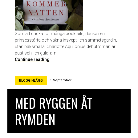
a
t
e
r
Som att dricka för många cocktails, däcka i en
prinsesstårta och vakna insvept i en sammetsgardin,
utan baksmälla. Charlotte Aquilonius debutroman är
pastisch i en guldram.
H
Continue reading
ä
r
k
5 September
BLOGGINLÄGG
o
m
MED RYGGEN ÅT
m
e
r
RYMDEN
n
a
t
t