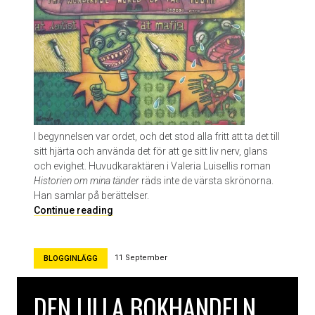
r
ö
m
I begynnelsen var ordet, och det stod alla fritt att ta det till
sitt hjärta och använda det för att ge sitt liv nerv, glans
och evighet. Huvudkaraktären i Valeria Luisellis roman
Historien om mina tänder
räds inte de värsta skrönorna.
Han samlar på berättelser.
H
Continue reading
i
s
t
11 September
BLOGGINLÄGG
o
r
DEN LILLA BOKHANDELN
i
e