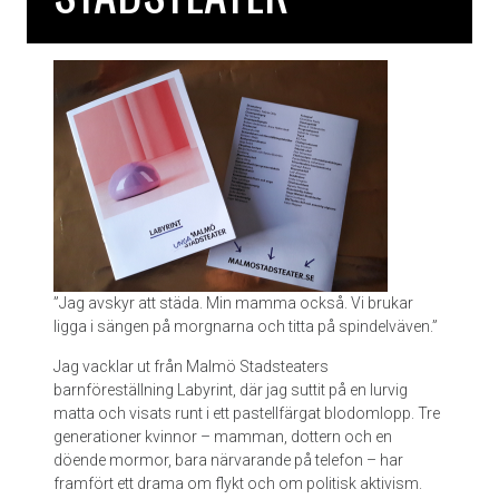
e
d
h
e
r
r
i
n
g
”Jag avskyr att städa. Min mamma också. Vi brukar
ligga i sängen på morgnarna och titta på spindelväven.”
Jag vacklar ut från Malmö Stadsteaters
barnföreställning Labyrint, där jag suttit på en lurvig
matta och visats runt i ett pastellfärgat blodomlopp. Tre
generationer kvinnor – mamman, dottern och en
döende mormor, bara närvarande på telefon – har
framfört ett drama om flykt och om politisk aktivism.