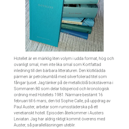
a
g
b
o
k
.
E
n
s
j
Hotellet är en märklig liten volym i udda format, hög och
u
ovanligt smal, men inte lika smal som Kortfattad
k
inledning till den bärbara litteraturen. Den klotklädda
s
pärmen är petroleumblå med silverfolierad titel som
k
fångar ljuset. Jag tänker på de metallicblå bokstäverna i
r
Sommaren 80 som delar tidsperiod och kronologisk
i
ordning med Hotellets 1981. Närmare bestämt 16
v
februari till 6 mars, den tid Sophie Calle, på uppdrag av
n
Paul Auster, arbetar som rumsstäderska på ett
i
venetianskt hotell. Episoden återkommer i Austers
n
Leviatan. Jag har aldrig riktigt kommit överens med
g
Auster, så parallelläsningen uteblir.
.