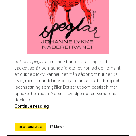
l
e
P
e
l
i
c
o
t
Rök och speglar
är en underbar föreställning med
vackert språk och isande färgtoner. Ironiskt och ömsint:
en dubbelblick vi känner igen från såpor om hur de rika
lever, men här är det inte pengar utan smak, bildning och
iscensättning som gäller. Det ser ut som pastisch men
spricker hela tiden. Norén i huvudpersonen Bernardas
dockhus.
R
Continue reading
ö
k
o
17 March
BLOGGINLÄGG
c