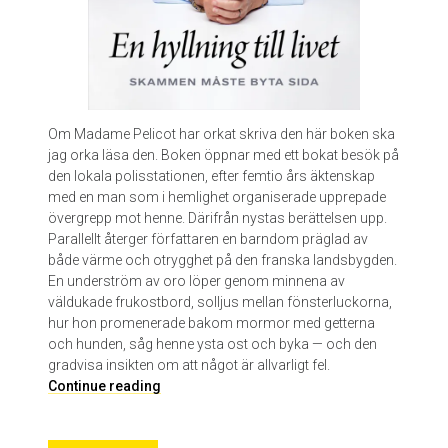
s
s
o
n
Om Madame Pelicot har orkat skriva den här boken ska
jag orka läsa den. Boken öppnar med ett bokat besök på
den lokala polisstationen, efter femtio års äktenskap
med en man som i hemlighet organiserade upprepade
övergrepp mot henne. Därifrån nystas berättelsen upp.
Parallellt återger författaren en barndom präglad av
både värme och otrygghet på den franska landsbygden.
En underström av oro löper genom minnena av
väldukade frukostbord, solljus mellan fönsterluckorna,
hur hon promenerade bakom mormor med getterna
och hunden, såg henne ysta ost och byka — och den
gradvisa insikten om att något är allvarligt fel.
E
Continue reading
n
h