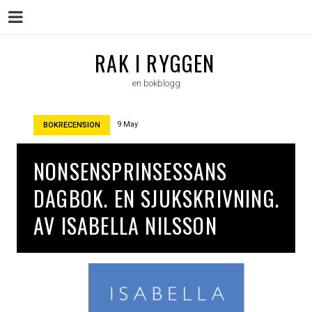
Menu
Skip
RAK I RYGGEN
to
en bokblogg
content
9 May
BOKRECENSION
NONSENSPRINSESSANS
DAGBOK. EN SJUKSKRIVNING.
AV ISABELLA NILSSON