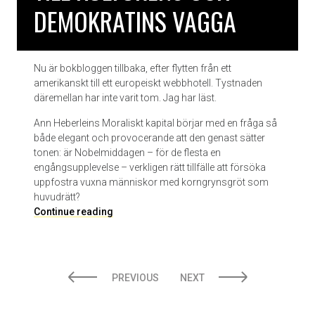
DEMOKRATINS VAGGA
e
m
o
a
r
Nu är bokbloggen tillbaka, efter flytten från ett
e
amerikanskt till ett europeiskt webbhotell. Tystnaden
r
däremellan har inte varit tom. Jag har läst.
a
Ann Heberleins Moraliskt kapital börjar med en fråga så
v
både elegant och provocerande att den genast sätter
A
tonen: är Nobelmiddagen – för de flesta en
n
engångsupplevelse – verkligen rätt tillfälle att försöka
n
uppfostra vuxna människor med korngrynsgröt som
i
huvudrätt?
e
M
Continue reading
E
i
r
g
n
r
a
POSTS
a
u
PREVIOUS
NEXT
t
x
PAGINATION
i
o