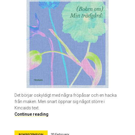
M
a
r
g
u
e
r
i
t
e
Y
o
u
r
c
Det börjar oskyldigt med några fröpåsar och en hacka
e
från maken. Men snart öppnar sig något större i
n
Kincaids text.
a
M
Continue reading
r
i
n
t
20 February
BOKRECENSION