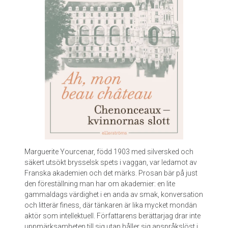
Marguerite Yourcenar, född 1903 med silversked och
säkert utsökt brysselsk spets i vaggan, var ledamot av
Franska akademien och det märks. Prosan bär på just
den föreställning man har om akademier: en lite
gammaldags värdighet i en anda av smak, konversation
och litterär finess, där tänkaren är lika mycket mondän
aktör som intellektuell. Författarens berättarjag drar inte
uppmärksamheten till sig utan håller sig anspråkslöst i