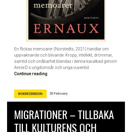
i
d
En flickas memoarer (Norstedts, 2021) handlar om
uppvaknande och blivande. Kropp, intellekt, drömmar,
samtid och onåbarhet blandas i denna kavalkad genom
Annie D:s ungdomsår och unga vuxentid.
E
Continue reading
n
f
l
20 February
BOKRECENSION
i
c
MIGRATIONER – TILLBAKA
k
a
TILL KULTURENS OCH
s
m