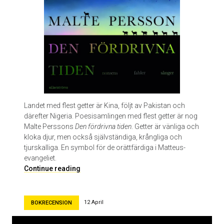
e
l
l
e
r
k
o
n
s
t
Landet med flest getter är Kina, följt av Pakistan och
e
därefter Nigeria. Poesisamlingen med flest getter är nog
n
Malte Perssons
Den fördrivna tiden
. Getter är vänliga och
a
kloka djur, men också självständiga, krångliga och
t
tjurskalliga. En symbol för de orättfärdiga i Matteus-
t
evangeliet.
i
D
Continue reading
n
e
t
n
e
f
12 April
BOKRECENSION
b
ö
l
r