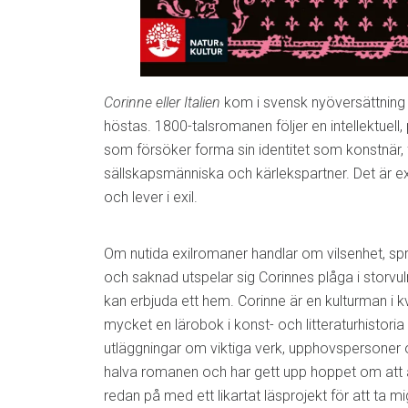
Corinne eller Italien
kom i svensk nyöversättning 
höstas. 1800-talsromanen följer en intellektuel
som försöker forma sin identitet som konstnär, f
sällskapsmänniska och kärlekspartner. Det är ex
och lever i exil.
Om nutida exilromaner handlar om vilsenhet, sp
och saknad utspelar sig Corinnes plåga i storvulna
kan erbjuda ett hem. Corinne är en kulturman i 
mycket en lärobok i konst- och litteraturhistori
utläggningar om viktiga verk, upphovspersoner o
halva romanen och har gett upp hoppet om att a
redan på med ett likartat läsprojekt för att ta m