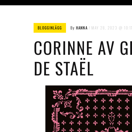
BLOGGINLÄGG
By
HANNA
MAY 28, 2023
10:1
CORINNE AV G
DE STAËL