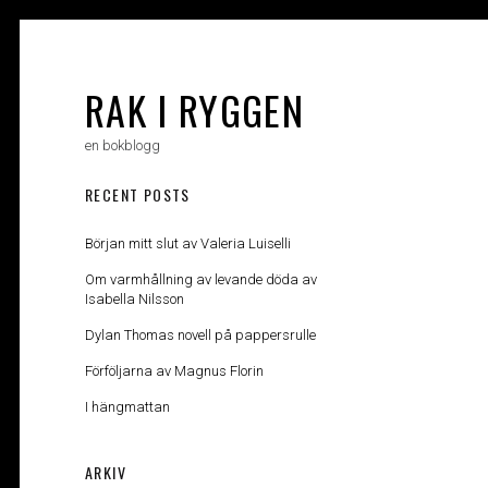
Skip
to
content
RAK I RYGGEN
en bokblogg
RECENT POSTS
Början mitt slut av Valeria Luiselli
Om varmhållning av levande döda av
Isabella Nilsson
Dylan Thomas novell på pappersrulle
Förföljarna av Magnus Florin
I hängmattan
ARKIV