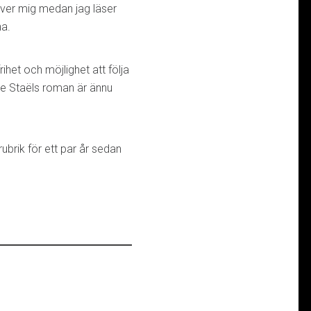
över mig medan jag läser
na.
rihet och möjlighet att följa
de Staëls roman är ännu
ubrik för ett par år sedan