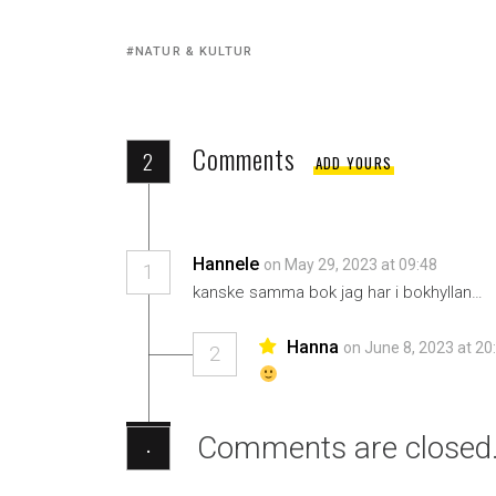
Tagged
NATUR & KULTUR
with:
Comments
2
ADD YOURS
Hannele
on May 29, 2023 at 09:48
1
kanske samma bok jag har i bokhyllan…
Hanna
on June 8, 2023 at 20
2
Comments are closed
·