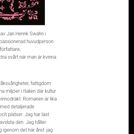
av Jan Henrik Swahn i
l, passionerad huvudperson
örfattare,
tra svårt när man är kvinna
råksvårigheter, fattigdom
 miljöer i Italien där kultur
kvinnodräkt. Romanen är lika
a med detaljerade
ch platser. Jag har läst
vsluta den. Jag håller
ig igenom det här året: jag