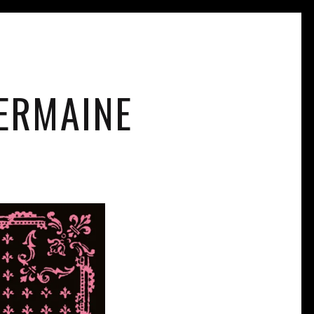
7
ERMAINE