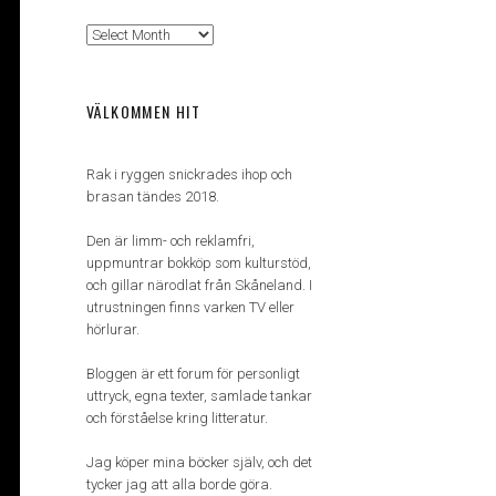
Arkiv
VÄLKOMMEN HIT
Rak i ryggen snickrades ihop och
brasan tändes 2018.
Den är limm- och reklamfri,
uppmuntrar bokköp som kulturstöd,
och gillar närodlat från Skåneland. I
utrustningen finns varken TV eller
hörlurar.
Bloggen är ett forum för personligt
uttryck, egna texter, samlade tankar
och förståelse kring litteratur.
Jag köper mina böcker själv, och det
tycker jag att alla borde göra.