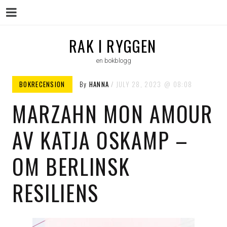
Menu
Skip
RAK I RYGGEN
to
en bokblogg
content
BOKRECENSION
By
HANNA
JULY 28, 2023
08:08
MARZAHN MON AMOUR
AV KATJA OSKAMP –
OM BERLINSK
RESILIENS