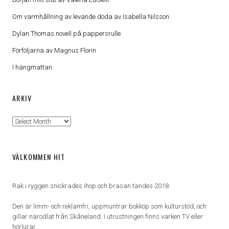
Om varmhållning av levande döda av Isabella Nilsson
Dylan Thomas novell på pappersrulle
Förföljarna av Magnus Florin
I hängmattan
ARKIV
Arkiv
VÄLKOMMEN HIT
Rak i ryggen snickrades ihop och brasan tändes 2018.
Den är limm- och reklamfri, uppmuntrar bokköp som kulturstöd, och
gillar närodlat från Skåneland. I utrustningen finns varken TV eller
hörlurar.