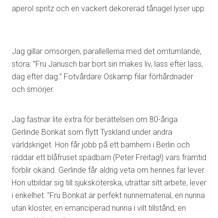
aperol spritz och en vackert dekorerad tånagel lyser upp.
Jag gillar omsorgen, parallellerna med det omtumlande,
stora: ”Fru Janusch bar bort sin makes liv, lass efter lass,
dag efter dag.” Fotvårdare Oskamp filar förhårdnader
och smörjer.
Jag fastnar lite extra för berättelsen om 80-åriga
Gerlinde Bonkat som flytt Tyskland under andra
världskriget. Hon får jobb på ett barnhem i Berlin och
räddar ett blåfruset spädbarn (Peter Freitag!) vars framtid
förblir okänd. Gerlinde får aldrig veta om hennes far lever.
Hon utbildar sig till sjuksköterska, uträttar sitt arbete, lever
i enkelhet: ”Fru Bonkat är perfekt nunnematerial, en nunna
utan kloster, en emanciperad nunna i vilt tillstånd, en