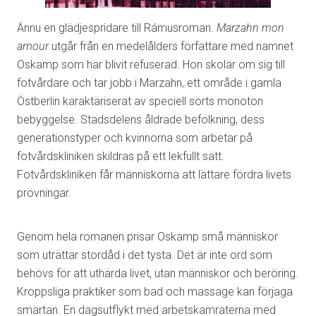
Ännu en glädjespridare till Rámusroman.
Marzahn mon
amour
utgår från en medelålders författare med namnet
Oskamp som har blivit refuserad. Hon skolar om sig till
fotvårdare och tar jobb i Marzahn, ett område i gamla
Östberlin karaktäriserat av speciell sorts monoton
bebyggelse. Stadsdelens åldrade befolkning, dess
generationstyper och kvinnorna som arbetar på
fotvårdskliniken skildras på ett lekfullt sätt.
Fotvårdskliniken får människorna att lättare fördra livets
prövningar.
Genom hela romanen prisar Oskamp små människor
som uträttar stordåd i det tysta. Det är inte ord som
behövs för att uthärda livet, utan människor och beröring.
Kroppsliga praktiker som bad och massage kan förjaga
smärtan. En dagsutflykt med arbetskamraterna med