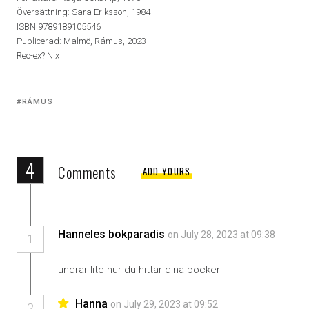
Översättning: Sara Eriksson, 1984-
ISBN 9789189105546
Publicerad: Malmö, Rámus, 2023
Rec-ex? Nix
Tagged
RÁMUS
with:
4
Comments
ADD YOURS
Hanneles bokparadis
on July 28, 2023 at 09:38
1
undrar lite hur du hittar dina böcker
Hanna
on July 29, 2023 at 09:52
2