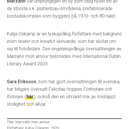
Marzahn
var ursprungligen en by som idag hyser ett av
de största s.k. plattenbau-områdena, prefabricerade
bostadskomplex som byggdes på 1970- och 80-talet.
Katja Oskamp är en tyskspråkig författare med bakgrund
inom teater och kreativt skrivande, som har skolat om
sig till fotvårdare. Den engelskspråkiga översättningen av
Marzahn mon amour
belönades med International Dublin
Literary Award 2023.
Sara Eriksson
, som har gjort översättningen till svenska,
har tidigare översatt Felicitas Hoppes
Förbrytare och
förlorare
(
här
), också den en utmärkt mix av lössläppt
stollighet och allvar.
Titel: Marzahn mon amour
Författare: Katja Oskamp, 1970-