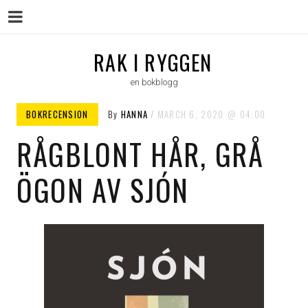
Menu
Skip
RAK I RYGGEN
to
en bokblogg
content
BOKRECENSION
By
HANNA
MARCH 6, 2020
04:00
RÅGBLONT HÅR, GRÅ
ÖGON AV SJÓN