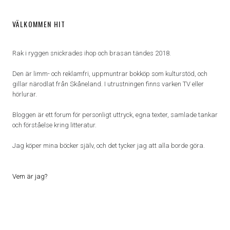
VÄLKOMMEN HIT
Rak i ryggen snickrades ihop och brasan tändes 2018.
Den är limm- och reklamfri, uppmuntrar bokköp som kulturstöd, och
gillar närodlat från Skåneland. I utrustningen finns varken TV eller
hörlurar.
Bloggen är ett forum för personligt uttryck, egna texter, samlade tankar
och förståelse kring litteratur.
Jag köper mina böcker själv, och det tycker jag att alla borde göra.
Vem är jag?