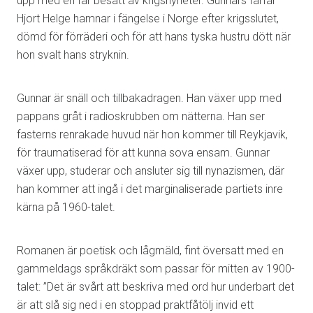
upp med en far besatt av krigsnyheter. Gunnars farfar
Hjort Helge hamnar i fängelse i Norge efter krigsslutet,
dömd för förräderi och för att hans tyska hustru dött när
hon svalt hans stryknin.
Gunnar är snäll och tillbakadragen. Han växer upp med
pappans gråt i radioskrubben om nätterna. Han ser
fasterns renrakade huvud när hon kommer till Reykjavik,
för traumatiserad för att kunna sova ensam. Gunnar
växer upp, studerar och ansluter sig till nynazismen, där
han kommer att ingå i det marginaliserade partiets inre
kärna på 1960-talet.
Romanen är poetisk och lågmäld, fint översatt med en
gammeldags språkdräkt som passar för mitten av 1900-
talet: ”Det är svårt att beskriva med ord hur underbart det
är att slå sig ned i en stoppad praktfåtölj invid ett