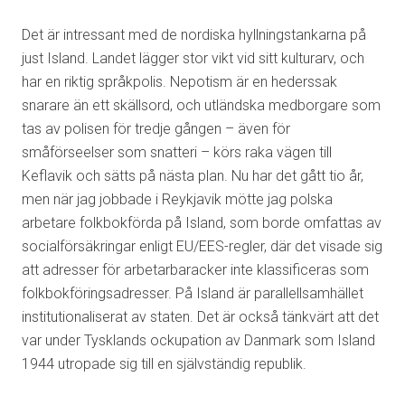
Det är intressant med de nordiska hyllningstankarna på
just Island. Landet lägger stor vikt vid sitt kulturarv, och
har en riktig språkpolis. Nepotism är en hederssak
snarare än ett skällsord, och utländska medborgare som
tas av polisen för tredje gången – även för
småförseelser som snatteri – körs raka vägen till
Keflavik och sätts på nästa plan. Nu har det gått tio år,
men när jag jobbade i Reykjavik mötte jag polska
arbetare folkbokförda på Island, som borde omfattas av
socialförsäkringar enligt EU/EES-regler, där det visade sig
att adresser för arbetarbaracker inte klassificeras som
folkbokföringsadresser. På Island är parallellsamhället
institutionaliserat av staten. Det är också tänkvärt att det
var under Tysklands ockupation av Danmark som Island
1944 utropade sig till en självständig republik.