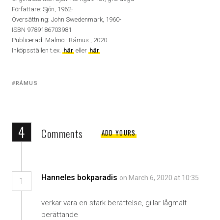
Författare: Sjón, 1962-
Översättning: John Swedenmark, 1960-
ISBN 9789186703981
Publicerad: Malmö : Rámus , 2020
Inköpsställen t.ex.
här
eller
här
Tagged
RÁMUS
with:
4
Comments
ADD YOURS
Hanneles bokparadis
on March 6, 2020 at 10:35
1
verkar vara en stark berättelse, gillar lågmält
berättande