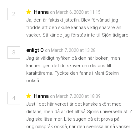
Hanna
on March 6, 2020 at 11:15
2
Ja, den är faktiskt jättefin. Blev förvånad, jag
trodde att den skulle kännas viktig snarare än
vacker. Så kände jag förstås inte till Sjón tidigare.
enligt O
on March 7, 2020 at 13:28
3
Jag är väldigt nyfiken på den här boken, men
känner igen det du skriver om distans till
karaktärerna. Tyckte den fanns i Mani Steinn
också.
Hanna
on March 7, 2020 at 18:09
4
Just i det här verket är det kanske skönt med
distans, men då är det alltså Sjóns universella stil?
Jag ska läsa mer. Lite sugen på att prova på
originalspråk också, när den svenska är så vacker.