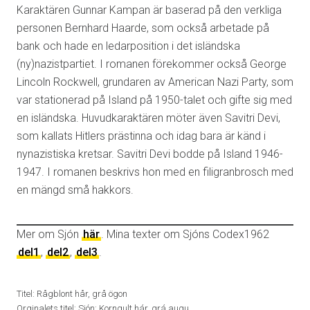
Karaktären Gunnar Kampan är baserad på den verkliga
personen Bernhard Haarde, som också arbetade på
bank och hade en ledarposition i det isländska
(ny)nazistpartiet. I romanen förekommer också George
Lincoln Rockwell, grundaren av American Nazi Party, som
var stationerad på Island på 1950-talet och gifte sig med
en isländska. Huvudkaraktären möter även Savitri Devi,
som kallats Hitlers prästinna och idag bara är känd i
nynazistiska kretsar. Savitri Devi bodde på Island 1946-
1947. I romanen beskrivs hon med en filigranbrosch med
en mängd små hakkors.
Mer om Sjón
här
. Mina texter om Sjóns Codex1962
del1
,
del2
,
del3
.
Titel: Rågblont hår, grå ögon
Orginalets titel: Sjón: Korngult hár, grá augu