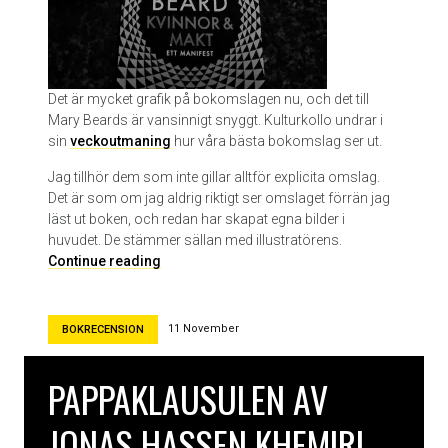
e
D
u
r
a
Det är mycket grafik på bokomslagen nu, och det till
s
Mary Beards är vansinnigt snyggt. Kulturkollo undrar i
sin
veckoutmaning
hur våra bästa bokomslag ser ut.
Jag tillhör dem som inte gillar alltför explicita omslag.
Det är som om jag aldrig riktigt ser omslaget förrän jag
läst ut boken, och redan har skapat egna bilder i
huvudet. De stämmer sällan med illustratörens.
B
Continue reading
ä
s
t
11 November
BOKRECENSION
a
b
PAPPAKLAUSULEN AV
o
k
JONAS HASSEN KHEMIRI
o