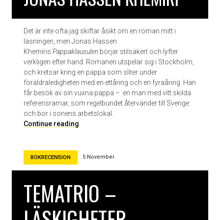
m
s
l
Det är inte ofta jag skiftar åsikt om en roman mitt i
a
läsningen, men Jonas Hassen
g
Khemiris
Pappaklausulen
börjar stilsäkert och lyfter
e
verkligen efter hand. Romanen utspelar sig i Stockholm,
n
och kretsar kring en pappa som sliter under
föräldraledigheten med en ettåring och en fyraåring. Han
får besök av sin vuxna pappa – en man med vitt skilda
referensramar, som regelbundet återvänder till Sverige
och bor i sonens arbetslokal.
P
Continue reading
a
p
p
5 November
BOKRECENSION
a
k
TEMATRIO –
l
a
u
LÄSKIGHETER
s