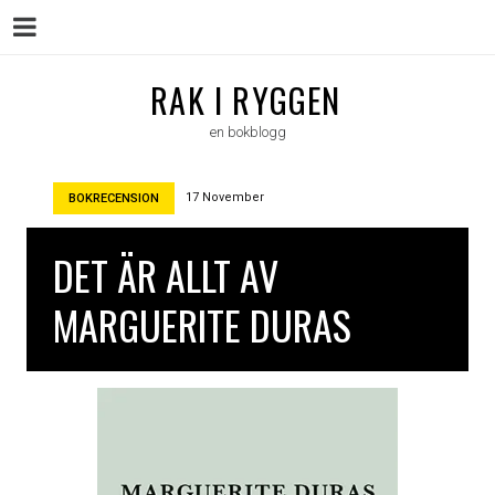
Menu
Skip
RAK I RYGGEN
to
en bokblogg
content
17 November
BOKRECENSION
DET ÄR ALLT AV
MARGUERITE DURAS