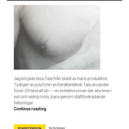
i
n
J
i
n
L
e
e
Jag började läsa Taïa från slutet av hans produktion.
Tydligen är polyfonin en berättarteknik Taïa använder
först i
Ett land att dö i
– en kollektivroman där alla lever i
exil och aldrig möts, bara genom ställföreträdande
hälsningar:
E
Continue reading
t
t
l
16 October
BOKRECENSION