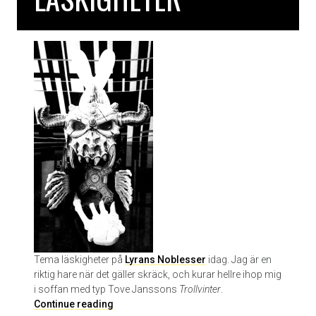
u
l
e
n
a
v
J
o
n
a
s
H
a
s
s
e
n
Tema läskigheter på
Lyrans Noblesser
idag. Jag är en
K
riktig hare när det gäller skräck, och kurar hellre ihop mig
h
i soffan med typ Tove Janssons
Trollvinter
.
e
T
Continue reading
m