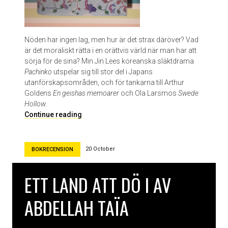
d
o
r
Nöden har ingen lag, men hur är det strax däröver? Vad
är det moraliskt rätta i en orättvis värld när man har att
sörja för de sina? Min Jin Lees koreanska släktdrama
Pachinko
utspelar sig till stor del i Japans
utanförskapsområden, och för tankarna till Arthur
Goldens
En geishas memoarer
och Ola Larsmos
Swede
Hollow
.
P
Continue reading
a
c
h
20 October
BOKRECENSION
i
n
ETT LAND ATT DÖ I AV
k
o
ABDELLAH TAÏA
a
v
M