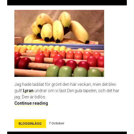
k
v
i
n
n
a
n
a
v
S
i
m
o
Jag hade laddat för grönt den här veckan, men det blev
n
gult!
Lyran
undrar om vi läst
Den gula tapeten
, och det har
e
jag. Den är tidlös.
d
T
Continue reading
e
e
B
m
e
a
7 October
BLOGGINLÄGG
a
t
u