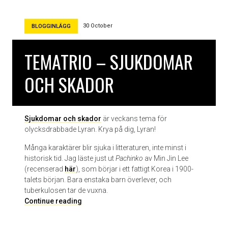
e
i
m
r
a
i
30 October
BLOGGINLÄGG
t
r
TEMATRIO – SJUKDOMAR
i
o
OCH SKADOR
–
l
ä
s
Sjukdomar och skador
är veckans tema för
k
olycksdrabbade Lyran. Krya på dig, Lyran!
i
g
Många karaktärer blir sjuka i litteraturen, inte minst i
h
historisk tid. Jag läste just ut
Pachinko
av Min Jin Lee
e
(recenserad
här
), som börjar i ett fattigt Korea i 1900-
t
talets början. Bara enstaka barn överlever, och
e
tuberkulosen tar de vuxna.
r
T
Continue reading
e
m