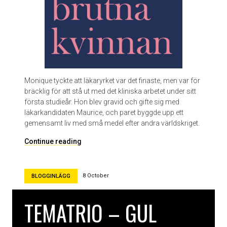
ï
a
Monique tyckte att läkaryrket var det finaste, men var för
bräcklig för att stå ut med det kliniska arbetet under sitt
första studieår. Hon blev gravid och gifte sig med
läkarkandidaten Maurice, och paret byggde upp ett
gemensamt liv med små medel efter andra världskriget.
D
Continue reading
e
n
b
8 October
BLOGGINLÄGG
r
u
TEMATRIO – GUL
t
n
a