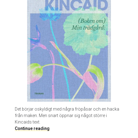
a
v
M
a
r
g
u
e
r
i
t
e
Y
o
u
r
c
Det börjar oskyldigt med några fröpåsar och en hacka
e
från maken. Men snart öppnar sig något större i
n
Kincaids text.
a
M
Continue reading
r
i