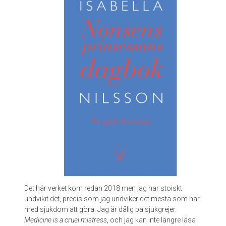
L
i
s
e
T
r
e
m
b
l
a
y
Det här verket kom redan 2018 men jag har stoiskt
undvikit det, precis som jag undviker det mesta som har
med sjukdom att göra. Jag är dålig på sjukgrejer.
Medicine is a cruel mistress
, och jag kan inte längre läsa