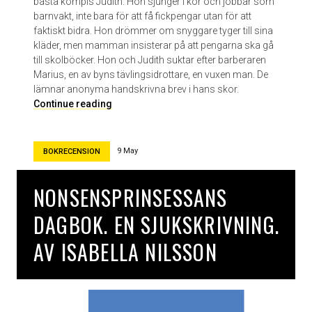
bästa kompis Judith. Hon sjunger i kör och jobbar som
barnvakt, inte bara för att få fickpengar utan för att
faktiskt bidra. Hon drömmer om snyggare tyger till sina
kläder, men mamman insisterar på att pengarna ska gå
till skolböcker. Hon och Judith suktar efter barberaren
Marius, en av byns tävlingsidrottare, en vuxen man. De
lämnar anonyma handskrivna brev i hans skor.
J
Continue reading
u
d
i
9 May
BOKRECENSION
t
h
NONSENSPRINSESSANS
s
s
DAGBOK. EN SJUKSKRIVNING.
y
s
AV ISABELLA NILSSON
t
e
r
a
v