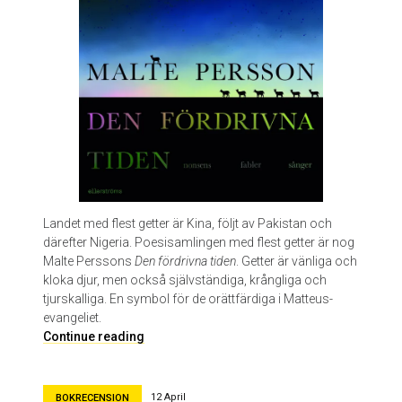
e
,
e
l
l
e
r
k
o
n
s
t
Landet med flest getter är Kina, följt av Pakistan och
e
därefter Nigeria. Poesisamlingen med flest getter är nog
n
Malte Perssons
Den fördrivna tiden
. Getter är vänliga och
a
kloka djur, men också självständiga, krångliga och
t
tjurskalliga. En symbol för de orättfärdiga i Matteus-
t
evangeliet.
i
D
Continue reading
n
e
t
n
e
f
12 April
BOKRECENSION