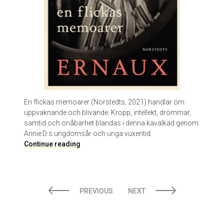
c
a
i
d
En flickas memoarer (Norstedts, 2021) handlar om
uppvaknande och blivande. Kropp, intellekt, drömmar,
samtid och onåbarhet blandas i denna kavalkad genom
Annie D:s ungdomsår och unga vuxentid.
E
Continue reading
n
f
l
POSTS
i
PREVIOUS
NEXT
c
PAGINATION
k
a