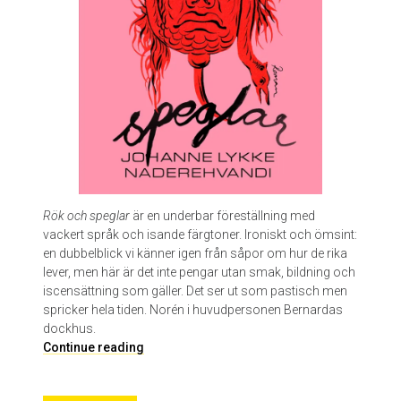
s
è
l
e
P
e
l
i
c
o
t
Rök och speglar
är en underbar föreställning med
vackert språk och isande färgtoner. Ironiskt och ömsint:
en dubbelblick vi känner igen från såpor om hur de rika
lever, men här är det inte pengar utan smak, bildning och
iscensättning som gäller. Det ser ut som pastisch men
spricker hela tiden. Norén i huvudpersonen Bernardas
dockhus.
R
Continue reading
ö
k