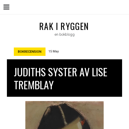
Menu
Skip
RAK I RYGGEN
to
en bokblogg
content
15 May
BOKRECENSION
JUDITHS SYSTER AV LISE
TREMBLAY