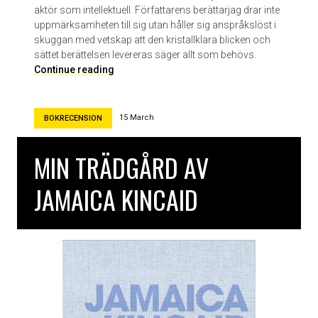
aktör som intellektuell. Författarens berättarjag drar inte
uppmärksamheten till sig utan håller sig anspråkslöst i
skuggan med vetskap att den kristallklara blicken och
sättet berättelsen levereras säger allt som behövs.
A
Continue reading
h
,
m
15 March
BOKRECENSION
o
n
MIN TRÄDGÅRD AV
b
e
JAMAICA KINCAID
a
u
c
h
â
t
e
a
u