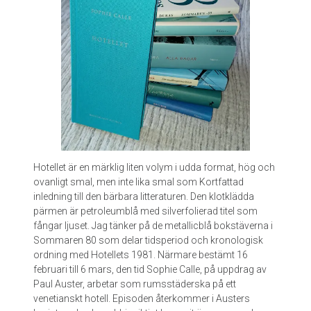
s
d
a
g
b
o
k
.
E
n
s
j
Hotellet är en märklig liten volym i udda format, hög och
u
ovanligt smal, men inte lika smal som Kortfattad
k
inledning till den bärbara litteraturen. Den klotklädda
s
pärmen är petroleumblå med silverfolierad titel som
k
fångar ljuset. Jag tänker på de metallicblå bokstäverna i
r
Sommaren 80 som delar tidsperiod och kronologisk
i
ordning med Hotellets 1981. Närmare bestämt 16
v
februari till 6 mars, den tid Sophie Calle, på uppdrag av
n
Paul Auster, arbetar som rumsstäderska på ett
i
venetianskt hotell. Episoden återkommer i Austers
n