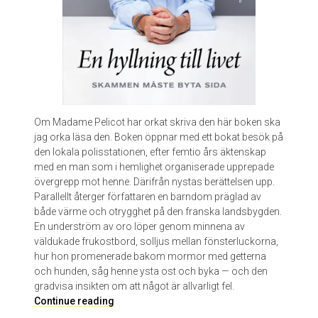
e
r
s
s
o
n
Om Madame Pelicot har orkat skriva den här boken ska
jag orka läsa den. Boken öppnar med ett bokat besök på
den lokala polisstationen, efter femtio års äktenskap
med en man som i hemlighet organiserade upprepade
övergrepp mot henne. Därifrån nystas berättelsen upp.
Parallellt återger författaren en barndom präglad av
både värme och otrygghet på den franska landsbygden.
En underström av oro löper genom minnena av
väldukade frukostbord, solljus mellan fönsterluckorna,
hur hon promenerade bakom mormor med getterna
och hunden, såg henne ysta ost och byka — och den
gradvisa insikten om att något är allvarligt fel.
E
Continue reading
n