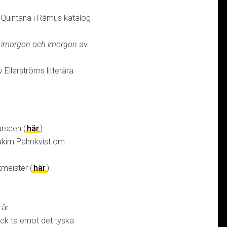
 Quintana i Rámus katalog
 imorgon och imorgon
av
 Ellerströms litterära
arscen (
här
).
kim Palmkvist om
meister (
här
).
år.
fick ta emot det tyska