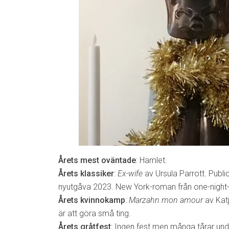
Årets mest oväntade
: Hamlet.
Årets klassiker
:
Ex-wife
av Ursula Parrott. Publ
nyutgåva 2023. New York-roman från one-night-
Årets kvinnokamp
:
Marzahn mon amour
av Kat
är att göra små ting.
Årets gråtfest
: Ingen fest men många tårar und