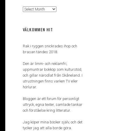
Arkiv
VÄLKOMMEN HIT
Rak i ryggen snickrades ihop och
brasan tändes 2018.
Den är limm- och reklamfri,
uppmuntrar bokköp som kulturstöd,
och gillar närodlat från Skåneland. I
utrustningen finns varken TV eller
hörlurar.
Bloggen är ett forum för personligt
uttryck, egna texter, samlade tankar
och förståelse kring litteratur.
Jag köper mina böcker själv, och det
tycker jag att alla borde göra.