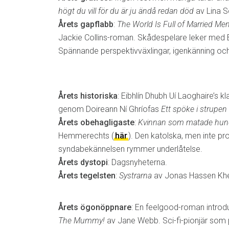
högt du vill för du är ju ändå redan död
av Lina Sc
Årets gapflabb
:
The World Is Full of Married Me
Jackie Collins-roman. Skådespelare leker med
Spännande perspektivväxlingar, igenkänning och
Årets historiska
: Eibhlín Dhubh Uí Laoghaire’s k
genom Doireann Ní Ghríofas
Ett spöke i strupen
Årets obehagligaste
:
Kvinnan som matade hun
Hemmerechts (
här
). Den katolska, men inte pro
syndabekännelsen rymmer underlåtelse.
Årets dystopi
: Dagsnyheterna.
Årets tegelsten
:
Systrarna
av Jonas Hassen Khe
Årets ögonöppnare
: En feelgood-roman introd
The Mummy!
av Jane Webb. Sci-fi-pionjär som