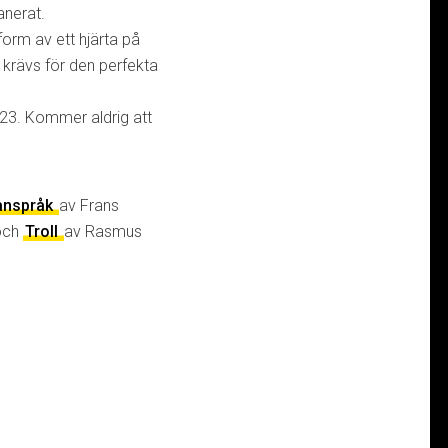
anerat.
 form av ett hjärta på
 krävs för den perfekta
023. Kommer aldrig att
 anspråk
av Frans
och
Troll
av Rasmus