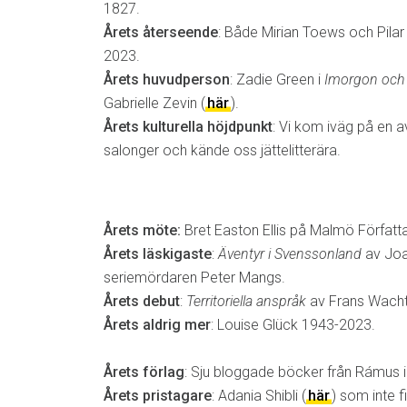
1827.
Årets återseende
: Både Mirian Toews och Pilar
2023.
Årets huvudperson
: Zadie Green i
Imorgon och
Gabrielle Zevin (
här
).
Årets kulturella höjdpunkt
: Vi kom iväg på en av
salonger och kände oss jättelitterära.
Årets möte:
Bret Easton Ellis på Malmö Författ
Årets läskigaste
:
Äventyr i Svenssonland
av Joa
seriemördaren Peter Mangs.
Årets debut
:
Territoriella anspråk
av Frans Wacht
Årets aldrig mer
: Louise Glück 1943-2023.
Årets förlag
: Sju bloggade böcker från Rámus i 
Årets pristagare
: Adania Shibli (
här
) som inte 