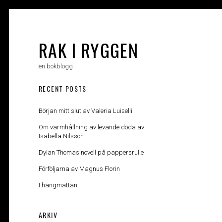
Skip
to
content
RAK I RYGGEN
en bokblogg
RECENT POSTS
Början mitt slut av Valeria Luiselli
Om varmhållning av levande döda av
Isabella Nilsson
Dylan Thomas novell på pappersrulle
Förföljarna av Magnus Florin
I hängmattan
ARKIV