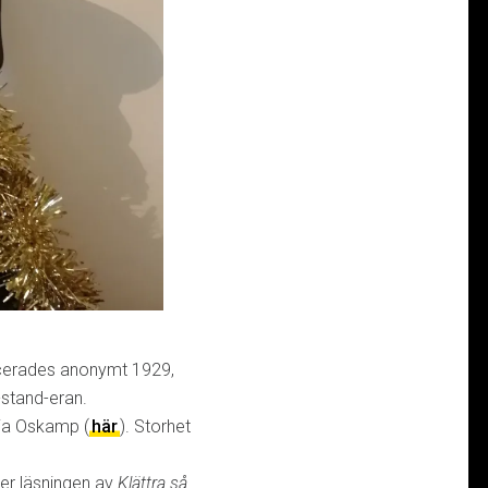
icerades anonymt 1929,
stand-eran.
ja Oskamp (
här
). Storhet
er läsningen av
Klättra så