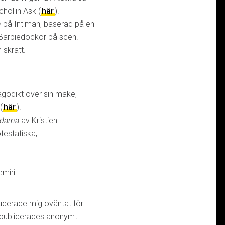
hollin Ask (
här
).
n
på Intiman, baserad på en
 Barbiedockor på scen.
 skratt.
lagodikt över sin make,
(
här
).
darna
av Kristien
testatiska,
miri.
ucerade mig oväntat för
 publicerades anonymt