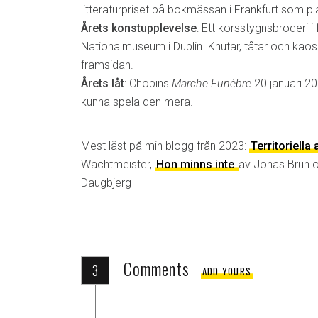
litteraturpriset på bokmässan i Frankfurt som pl
Årets konstupplevelse
: Ett korsstygnsbroderi i
Nationalmuseum i Dublin. Knutar, tåtar och kaos
framsidan.
Årets låt
: Chopins
Marche Funèbre
20 januari 2
kunna spela den mera.
Mest läst på min blogg från 2023:
Territoriella
Wachtmeister,
Hon minns inte
av Jonas Brun 
Daugbjerg
Comments
3
ADD YOURS